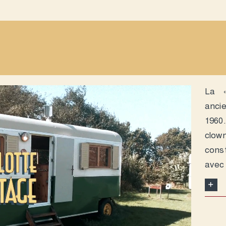
La
anci
1960
clo
const
avec 