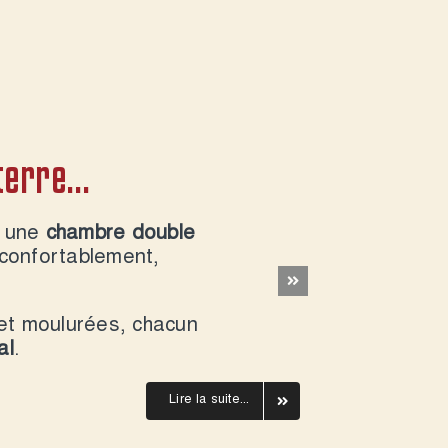
 terre…
le une
chambre double
 confortablement,
et moulurées, chacun
al
.
Lire la suite...