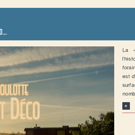
30…
La «
l’hi
fora
est d
surf
nombr