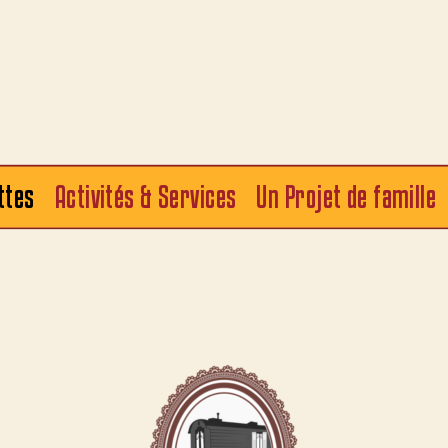
ttes
Activités & Services
Un Projet de famille