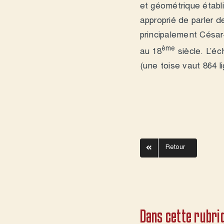
et géométrique établ
approprié de parler d
principalement César-
ème
au 18
siècle. L’éc
(une toise vaut 864 l
Retour
Dans cette rubriq