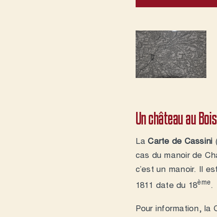
Un château au Bois
La
Carte de Cassini
(
cas du manoir de Cha
c’est un manoir. Il e
ème
1811 date du 18
.
Pour information, la