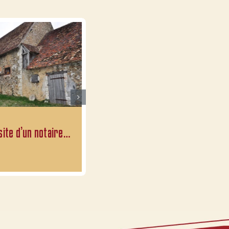
isite d’un notaire…
Des marchands de tissus…